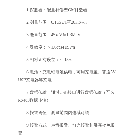
1.探测器：能量补偿型GM计数器
2.测量范围：0.1μSv/h至20mSv/h
3.能量范围：45keV至1.3MeV
4.灵敏度：＞1.0cps/(μSv/h)
5.相对固有误差：≤±15%
6.电池：充电锂电池供电，可用充电宝、普通5V
USB充电器等充电
7.数据传输：通过USB接口进行数据传输（可选
RS485数据传输）
8.报警阈值：测量范围内连续可调
9.报警方式：声音报警、灯光报警和屏幕变色报
警