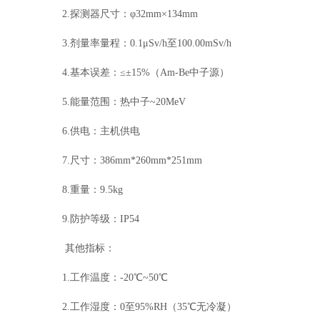
2.探测器尺寸：φ32mm×134mm
3.剂量率量程：0.1μSv/h至100.00mSv/h
4.基本误差：≤±15%（Am-Be中子源）
5.能量范围：热中子~20MeV
6.供电：主机供电
7.尺寸：386mm*260mm*251mm
8.重量：9.5kg
9.防护等级：IP54
其他指标：
1.工作温度：-20℃~50℃
2.工作湿度：0至95%RH（35℃无冷凝）